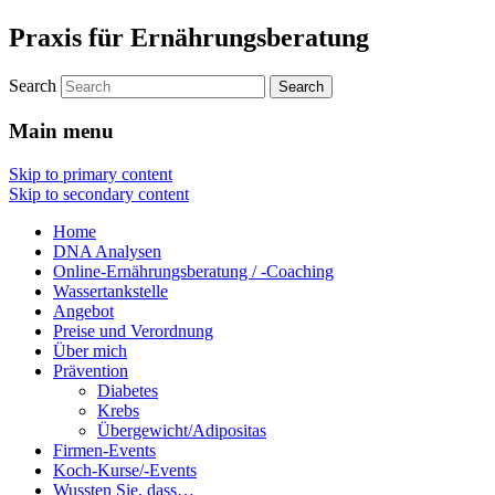
Praxis für Ernährungsberatung
Search
Main menu
Skip to primary content
Skip to secondary content
Home
DNA Analysen
Online-Ernährungsberatung / -Coaching
Wassertankstelle
Angebot
Preise und Verordnung
Über mich
Prävention
Diabetes
Krebs
Übergewicht/Adipositas
Firmen-Events
Koch-Kurse/-Events
Wussten Sie, dass…